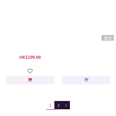
售完
KORRES 野玫瑰維他命C亮白眼
KORRES 冰河黑松拉提晚間再
霜 15ml (到期日: 01/27)
生精華 30ml
HK$199.00
HK$699.00
HK$299.00
1
2