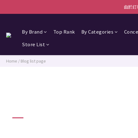
由於訂
由於訂
【新會員首單優惠】首張訂單滿$5
By Brand
Top Rank
By Categories
Conce
由於訂
Store List
Home
/
Blog list page
KORRES 多元美肌精華小燈泡
2024-12-17
KORRES 活動條例及細則