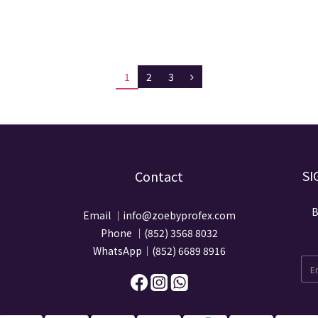
1
2
3
SI
Contact
B
Email ｜info@zoebyprofex.com
Phone ｜(852) 3568 8032
WhatsApp｜(852) 6689 8916