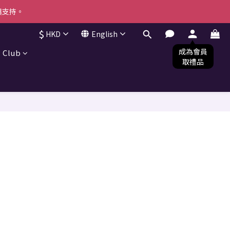
與支持。
與支持。
$
HKD
English
！ (*不可與其他優惠共同使用) 
 Club
與支持。