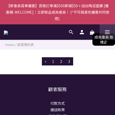
由於訂單量較多，所有訂單將於下單後5-7個工作天內安排送達，
【新會員首單優惠】首張訂單滿$500即減$50＋送白陶泥面膜 [優
惠碼: WELCOME]｜立即按此成為會員！ (*不可與其他優惠共同使
感謝您的體諒與支持。
用) 
由於訂單量較多，所有訂單將於下單後5-7個工作天內安排送達，
感謝您的體諒與支持。
Home
/
部落格列表
1
2
3
顧客服務
付款方式
運送政策