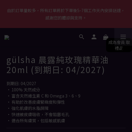
由於訂單量較多，所有訂單將於下單後5-7個工作天內安排送達，
由於訂單量較多，所有訂單將於下單後5-7個工作天內安排送達，
感謝您的體諒與支持。
感謝您的體諒與支持。
【新會員首單優惠】首張訂單滿$500即減$50＋送白陶泥面膜 [優
惠碼: WELCOME]｜立即按此成為會員！ (*不可與其他優惠共同使
用) 
gülsha 晨露純玫瑰精華油
由於訂單量較多，所有訂單將於下單後5-7個工作天內安排送達，
20ml (到期日: 04/2027)
感謝您的體諒與支持。
到期日: 04/2027
• 100% 天然成分
• 富含天然維生素 C 和 Omega 3、6、9
• 有助於改善皮膚緊緻度和彈性
• 強化肌膚的水脂屏障
• 快速被皮膚吸收，不會阻塞毛孔
• 適合所有膚質，包括敏感肌膚