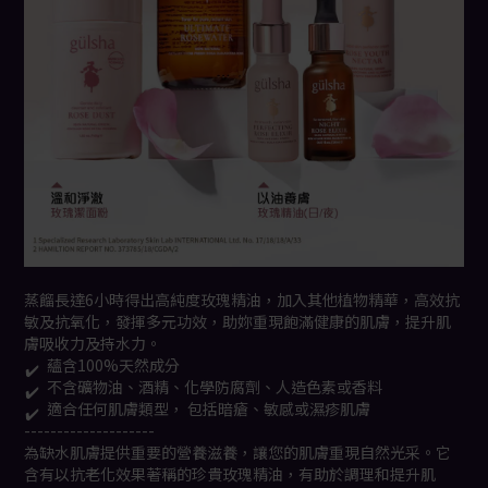
蒸餾長達6小時得出高純度玫瑰精油，加入其他植物精華，
高效抗
敏及抗氧化，發揮多元功效，助妳重現飽滿健康的肌
膚，提升肌
膚吸收力及持水力。
蘊含100%天然成分
✔️
不含礦物油、酒精、化學防腐劑、人造色素或香料
✔️
適合任何肌膚類型， 包括暗瘡、敏感或濕疹肌膚
✔️
--------------------
為缺水肌膚提供重要的營養滋養，讓您的肌膚重現自然光采。它
含有以抗老化效果著稱的珍貴玫瑰精油，有助於調理和提升肌