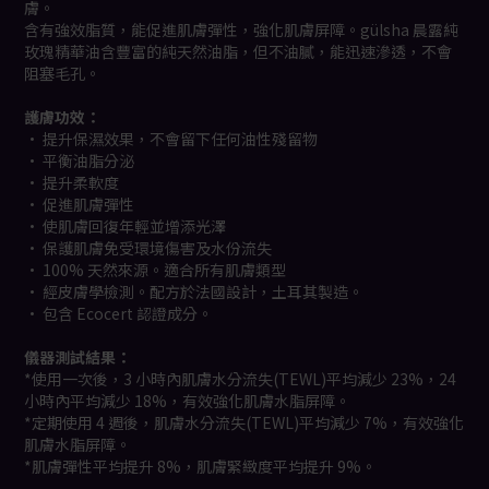
膚。
含有強效脂質，能促進肌膚彈性，強化肌膚屏障。gülsha 晨露純
玫瑰精華油含豐富的純天然油脂，但不油膩，能迅速滲透，不會
阻塞毛孔。
護膚功效：
• 提升保濕效果，不會留下任何油性殘留物
• 平衡油脂分泌
• 提升柔軟度
• 促進肌膚彈性
• 使肌膚回復年輕並增添光澤
• 保護肌膚免受環境傷害及水份流失
• 100% 天然來源。適合所有肌膚類型
• 經皮膚學檢測。配方於法國設計，土耳其製造。
• 包含 Ecocert 認證成分。
儀器測試結果：
*使用一次後，3 小時內肌膚水分流失(TEWL)平均減少 23%，24
小時內平均減少 18%，有效強化肌膚水脂屏障。
*定期使用 4 週後，肌膚水分流失(TEWL)平均減少 7%，有效強化
肌膚水脂屏障。
*肌膚彈性平均提升 8%，肌膚緊緻度平均提升 9%。