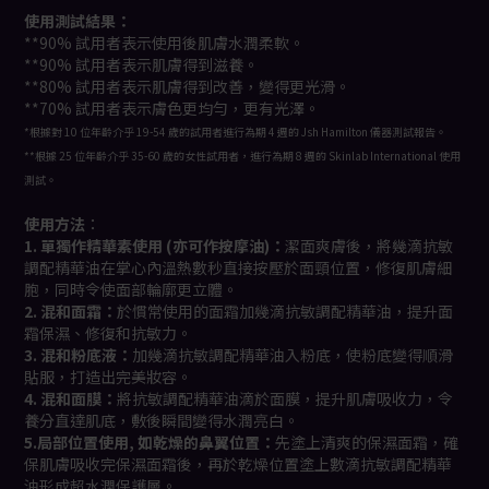
使用測試結果：
**90% 試用者表示使用後肌膚水潤柔軟。
**90% 試用者表示肌膚得到滋養。
**80% 試用者表示肌膚得到改善，變得更光滑。
**70% 試用者表示膚色更均勻，更有光澤。
*根據對 10 位年齡介乎 19-54 歲的試用者進行為期 4 週的 Jsh Hamilton 儀器測試報告。
**根據 25 位年齡介乎 35-60 歲的女性試用者，進行為期 8 週的 Skinlab International 使用
測試。
使用方法︰
1. 單獨作精華素使用 (亦可作按摩油)：
潔面爽膚後，將幾滴抗敏
調配精華油在掌心內溫熱數秒直接按壓於面頸位置，修復肌膚細
胞，同時令使面部輪廓更立體。
2. 混和面霜：
於慣常使用的面霜加幾滴抗敏調配精華油，提升面
霜保濕、修復和抗敏力。
3. 混和粉底液：
加幾滴抗敏調配精華油入粉底，使粉底變得順滑
貼服，打造出完美妝容。
4. 混和面膜：
將抗敏調配精華油滴於面膜，提升肌膚吸收力，令
養分直達肌底，敷後瞬間變得水潤亮白。
5.局部位置使用, 如乾燥的鼻翼位置：
先塗上清爽的保濕面霜，確
保肌膚吸收完保濕面霜後，再於乾燥位置塗上數滴抗敏調配精華
油形成超水潤保護層。