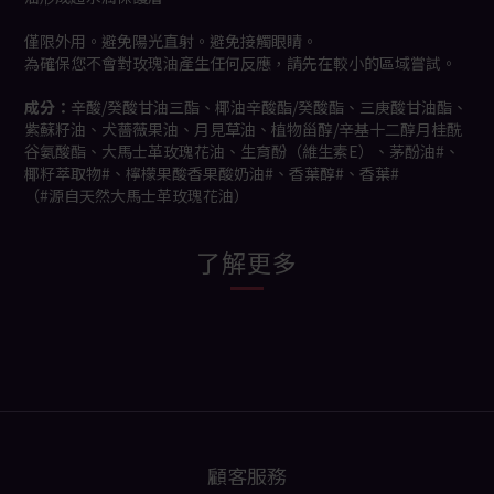
僅限外用。避免陽光直射。避免接觸眼睛。
為確保您不會對玫瑰油產生任何反應，請先在較小的區域嘗試。
成分：
辛酸/癸酸甘油三酯、椰油辛酸酯/癸酸酯、三庚酸甘油酯、
紫蘇籽油、犬薔薇果油、月見草油、植物甾醇/辛基十二醇月桂酰
谷氨酸酯、大馬士革玫瑰花油、生育酚（維生素E）、茅酚油#、
椰籽萃取物#、檸檬果酸香果酸奶油#、香葉醇#、香葉#
（#源自天然大馬士革玫瑰花油）
了解更多
顧客服務