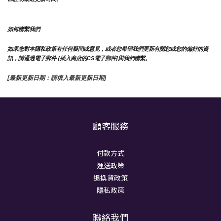
如何聯繫我們
如果您對本隱私政策有任何疑問或意見，或者您希望我們更新有關您或您的偏好的資
訊，請通過電子郵件 {插入商店的CS電子郵件]與我們聯繫。
[最新更新日期：請填入最新更新日期]
顧客服務
付款方式
運送政策
退換貨政策
隱私政策
聯絡我們