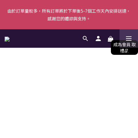
由於訂單量較多，所有訂單將於下單後5-7個工作天內安排送達，
由於訂單量較多，所有訂單將於下單後5-7個工作天內安排送達，
感謝您的體諒與支持。
感謝您的體諒與支持。
【新會員首單優惠】首張訂單滿$500即減$50＋送白陶泥面膜 [優
惠碼: WELCOME]｜立即按此成為會員！ (*不可與其他優惠共同使
用) 
由於訂單量較多，所有訂單將於下單後5-7個工作天內安排送達，
感謝您的體諒與支持。