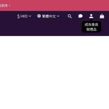
與支持。
與支持。
$
HKD
繁體中文
！ (*不可與其他優惠共同使用) 
與支持。
優惠碼
，即可得到優惠折扣。