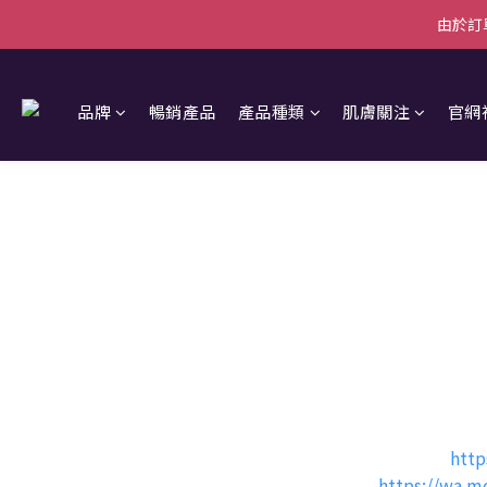
由於訂
由於訂
【新會員首單優惠】首張訂單滿$5
品牌
暢銷產品
產品種類
肌膚關注
官網
由於訂
KORRES 冰河黑松$20優惠
你現可下載以下電子優惠劵到 KOR
請留意電子優惠券有效日期。
此電子優惠劵適用於購買正價貨
此電子優惠劵
不適用
於出位價、
此電子優惠劵
不可與K
ORRES
如有任何查詢，歡迎facebook inbox
http
或者 Whatsapp 6689 8916
https://wa.