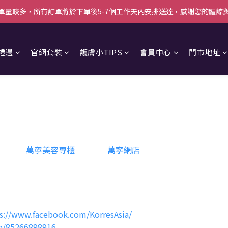
單量較多，所有訂單將於下單後5-7個工作天內安排送達，感謝您的體諒
單量較多，所有訂單將於下單後5-7個工作天內安排送達，感謝您的體諒
00即減$50＋送白陶泥面膜 [優惠碼: WELCOME]｜立即按此成為會員
禮遇
官網套裝
護膚小TIPS
會員中心
門市地址
單量較多，所有訂單將於下單後5-7個工作天內安排送達，感謝您的體諒
劵
RES的
萬寧美容專櫃
使用或於
萬寧網店
購買，並於付款時
輸入
品、特價貨品、套裝貨品及任何特別版貨品。
換購品。
其他優惠券共同使用。
s://www.facebook.com/KorresAsia/
me/85266898916